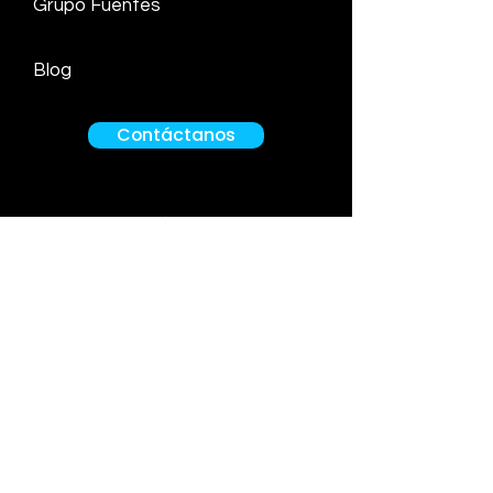
Grupo Fuentes
Blog
Contáctanos
Av. Circunvalación del Golf los Inkas
170
Oficina 702. Edificio More
Santiago de Surco
Grimaldo del Solar 162
Oficina 407​. Miraflores
Lima Perú
info@ef-legal.com