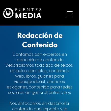
Redacción de
Contenido
Contamos con expertos en
redacción de contenido.
Desarrollamos todo tipo de textos
artículos para blog, contenido
web, libros, guiones para
videos/podcast, anuncios,
eslóganes, contenido para redes
sociales en general, entre otros.
Nos enfocamos en desarrollar
contenido que impacta y te